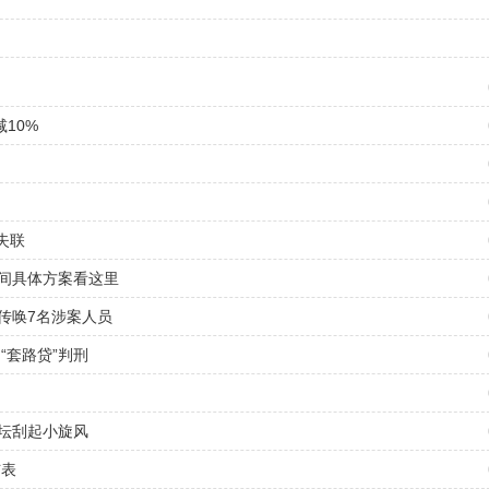
10%
失联
间具体方案看这里
传唤7名涉案人员
“套路贷”判刑
坛刮起小旋风
布表