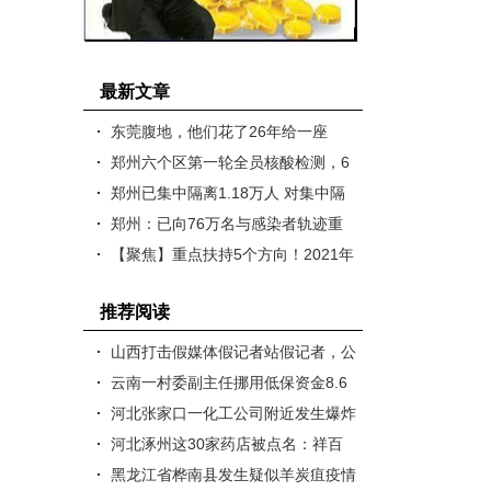
最新文章
东莞腹地，他们花了26年给一座
山“摸家底”
郑州六个区第一轮全员核酸检测，6
98万余人均为阴性
郑州已集中隔离1.18万人 对集中隔
离学生安排家长陪同
郑州：已向76万名与感染者轨迹重
合人员发送风险提示
【聚焦】重点扶持5个方向！2021年
省级中小企业发展专项资金开始申..
推荐阅读
山西打击假媒体假记者站假记者，公
布5起典型案件
云南一村委副主任挪用低保资金8.6
万余元潜逃，十年后投案自首
河北张家口一化工公司附近发生爆炸
已致22死22伤
河北涿州这30家药店被点名：祥百
顺大药房严重失信，德厚康等29家..
黑龙江省桦南县发生疑似羊炭疽疫情