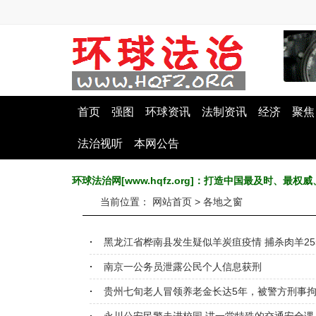
首页
强图
环球资讯
法制资讯
经济
聚焦
法治视听
本网公告
环球法治网[www.hqfz.org]：打造中国最及时、
当前位置：
网站首页
>
各地之窗
黑龙江省桦南县发生疑似羊炭疽疫情 捕杀肉羊25
南京一公务员泄露公民个人信息获刑
贵州七旬老人冒领养老金长达5年，被警方刑事