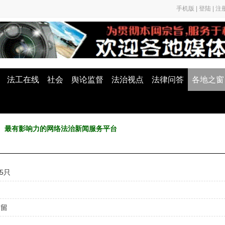
手机版
|
登陆
|
注
法工在线
社会
舆论监督
法治视点
法律问答
各地之窗
最权威、最有影响力的网络法治新闻服务平台
5只
拘留