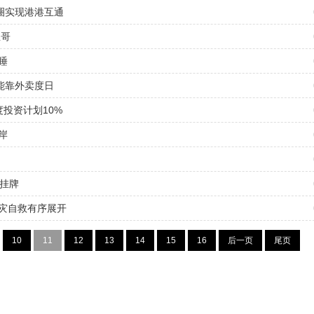
圈实现港港互通
鱼哥
睡
能靠外卖度日
投资计划10%
岸
记挂牌
灾自救有序展开
10
11
12
13
14
15
16
后一页
尾页