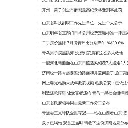
永川公安民警走进校园 讲一堂特殊的交通安全课
开州一男子创全市醉驾最高纪录将受刑事处罚
山东省科技副职工作先进单位、先进个人公示
山东明年省直部门日常公用经费定额标准一律压减
二手房价连降 7月济青环比分别降0.1%和0.6%
青岛男子摸黑跳海 没想到凌晨有这么多人救他
一艘河北籍船舶在山东日照遇风倾覆7人遇难2人
济南经十路今起要整治路面和井盖问题了 施工期
网上曝光临朐未成年欺凌视频 临朐公安：已依法
制造还款障碍 让受害者违约 青岛一黑社会组织因
山东省政府领导同志最新工作分工公布
青运会三支球队全胜夺冠——站在山西看山东 篮
泉水已喝饱 观赏正当时 请收下这份济南名泉分