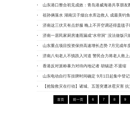
山东港口整合初见成效：青岛港威海港共享朋友
祖孙俩落水 湖南汉子烟台水库边救人 成最美钓
济南这三伏天有点舒服 晚上不开空调还得盖毯子
济南一居民家厨房逢雨漏成“水帘洞” 没法做饭只
山东重点项目投资保持高速增长态势 7月完成年度
济南八旬老人不慎跌入河道 警民合力将老人救上
香港反对派称暴力对待内地记者 胡锡进:不退缩
山东电动自行车挂牌时间确定 9月1日起集中登
【抢险救灾在行动】诸城、五莲突遭冰雹灾害 抗
首页
前一页
6
7
8
9