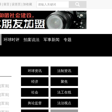
册
|
留言
|
设首页
|
加收藏
环球时评
拍案说法
军事新闻
专题
环球资讯
法制资讯
经济
聚焦
[置顶]
社会
法工在线
[置顶]
舆论监督
法治视点
[置顶]