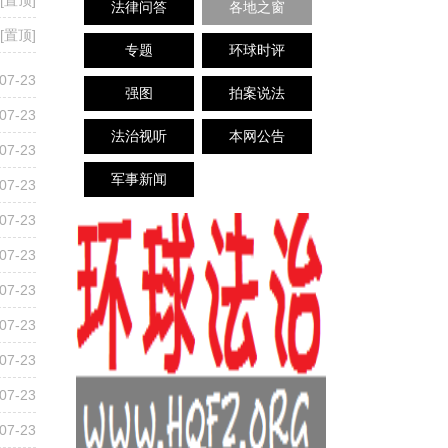
[置顶]
法律问答
各地之窗
[置顶]
专题
环球时评
07-23
强图
拍案说法
07-23
法治视听
本网公告
07-23
军事新闻
07-23
07-23
07-23
07-23
07-23
07-23
07-23
07-23