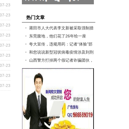
07-23
07-23
热门文章
07-23
莆田市人大代表李文新被采取强制措
07-23
施 涉12亿元诈骗案
东莞腹地，他们花了26年给一座
山“摸家底”
夸大宣传，违规用药：记者“体验”邯
07-23
郸钱氏中医院!!
和您说说新型冠状病毒疫情涉及到刑
07-23
法罪名的那些事儿
山西警方打掉两个假记者诈骗团伙，
07-23
7人被执行逮捕
07-23
07-23