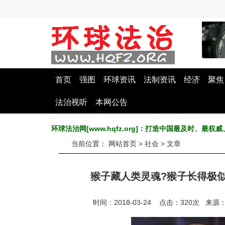
首页
强图
环球资讯
法制资讯
经济
聚焦
法治视听
本网公告
环球法治网[www.hqfz.org]：打造中国最及时、
当前位置：
网站首页
>
社会
> 文章
猴子藏人类灵魂?猴子长得极
时间：2018-03-24 点击：
320
次
来源