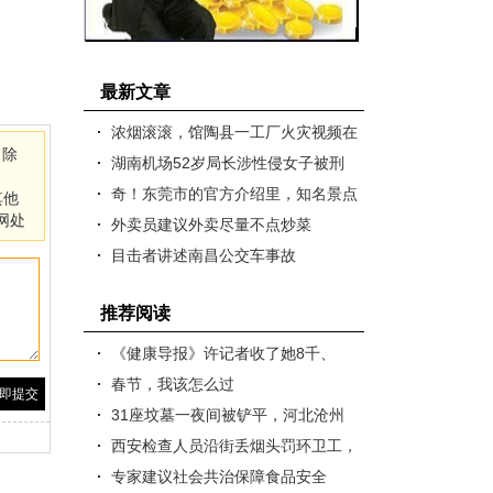
最新文章
浓烟滚滚，馆陶县一工厂火灾视频在
，除
抖音热传
湖南机场52岁局长涉性侵女子被刑
拘 职务信息被撤
奇！东莞市的官方介绍里，知名景点
其他
网处
竟没有观音山
外卖员建议外卖尽量不点炒菜
目击者讲述南昌公交车事故
推荐阅读
《健康导报》许记者收了她8千、
《民生周刊》“卢记者”骗了她4万..
春节，我该怎么过
31座坟墓一夜间被铲平，河北沧州
村民中元节在售楼处烧纸祭祖
西安检查人员沿街丢烟头罚环卫工，
官方回应惊呆网友
专家建议社会共治保障食品安全