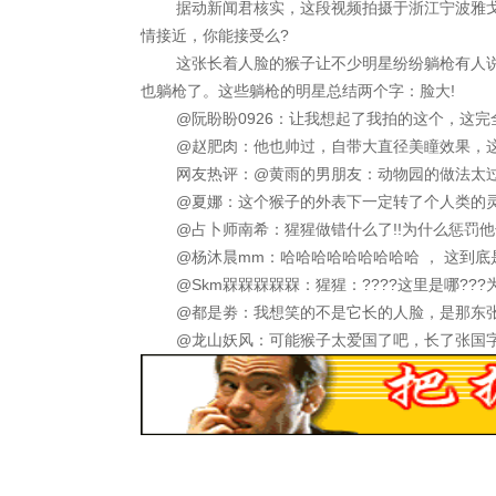
据动新闻君核实，这段视频拍摄于浙江宁波雅戈
情接近，你能接受么?
这张长着人脸的猴子让不少明星纷纷躺枪有人
也躺枪了。这些躺枪的明星总结两个字：脸大!
@阮盼盼0926：让我想起了我拍的这个，这
@赵肥肉：他也帅过，自带大直径美瞳效果，
网友热评：@黄雨的男朋友：动物园的做法太
@夏娜：这个猴子的外表下一定转了个人类的
@占卜师南希：猩猩做错什么了!!为什么惩罚
@杨沐晨mm：哈哈哈哈哈哈哈哈哈 ， 这到底
@Skm槑槑槑槑槑：猩猩：????这里是哪??
@都是劵：我想笑的不是它长的人脸，是那东
@龙山妖风：可能猴子太爱国了吧，长了张国