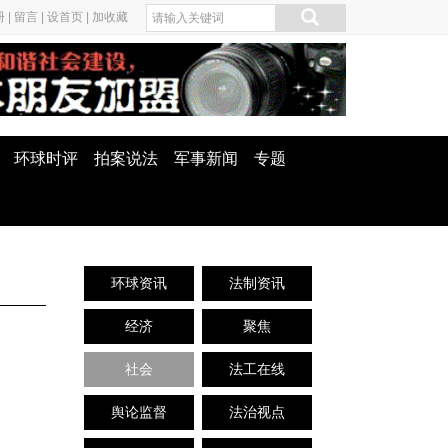
册
|
留言
|
设首页
|
加收藏
环球时评
拍案说法
军事新闻
专题
环球资讯
法制资讯
经济
聚焦
社会
法工在线
舆论监督
法治视点