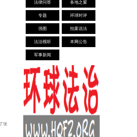
法律问答
各地之窗
专题
环球时评
强图
拍案说法
法治视听
本网公告
军事新闻
了张