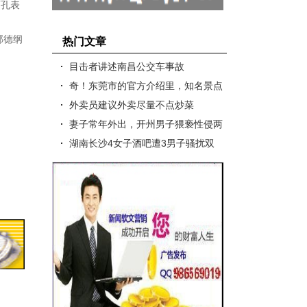
面孔表
郭德纲
热门文章
目击者讲述南昌公交车事故
奇！东莞市的官方介绍里，知名景点
竟没有观音山
外卖员建议外卖尽量不点炒菜
妻子常年外出，开州男子猥亵性侵两
个女儿被撤销监护权
湖南长沙4女子酒吧遭3男子骚扰双
方大打出手