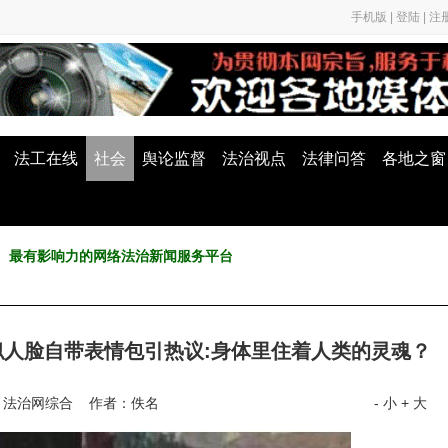
手机版
|
登陆
|
注
法工在线
社会
舆论监督
法治视点
法律问答
各地之窗
最权威、最有影响力的网络法治新闻服务平台
似人脸自带表情包引热议:身体里住着人类的灵魂？
：法治网综合 作者：佚名
- 小
+ 大