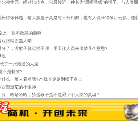
尔动物园。经对比排查，它最接近一种名为“黑帽悬猴”的猴子。与人类
说长得像孙越，这大脸盘子真是有三分相似，也有人说长得像岳云鹏，连
完全是一张不敢惹的脸啊
这双眼睛羡煞人呐
过分了，没猴子就没猴子呗，用工作人员去顶替几个意思?
灵魂
他长了一张懵逼的人脸
是不是特效?
?为什么一堆人看着我???我咋穿越到猴子身上
张西望迷茫的小眼神
字脸，哈哈哈哈，猜这猴子是不是藏了个人类的灵魂?